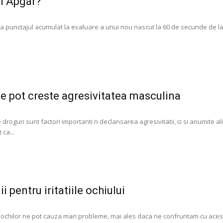
l Apgar?
a punctajul acumulat la evaluare a unui nou nascut la 60 de secunde de la e
e pot creste agresivitatea masculina
e droguri sunt factori importanti n declansarea agresivitatii, ci si anumite 
ca...
 pentru iritatiile ochiului
ile ochilor ne pot cauza mari probleme, mai ales daca ne confruntam cu ace