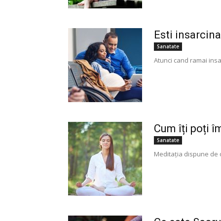
Esti insarcina
Sanatate
Atunci cand ramai insar
Cum îți poți 
Sanatate
Meditația dispune de o