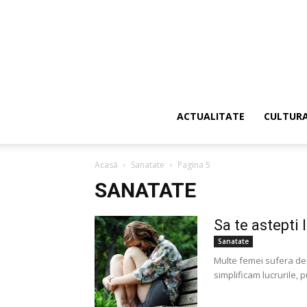
ACTUALITATE
CULTUR
Acasă
Sanatate
Pagina 5
SANATATE
Sa te astept
Sanatate
Multe femei sufera de
simplificam lucrurile, p