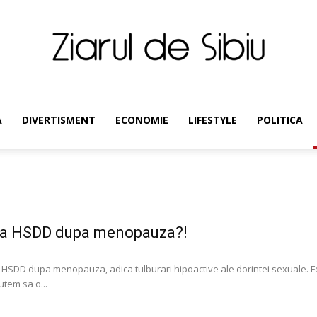
Ziarul
A
DIVERTISMENT
ECONOMIE
LIFESTYLE
POLITICA
de
i la HSDD dupa menopauza?!
 HSDD dupa menopauza, adica tulburari hipoactive ale dorintei sexuale
utem sa o...
Sibiu