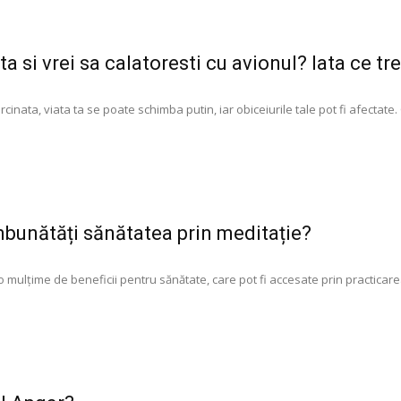
ta si vrei sa calatoresti cu avionul? Iata ce tre
cinata, viata ta se poate schimba putin, iar obiceiurile tale pot fi afectate.
îmbunătăți sănătatea prin meditație?
 mulțime de beneficii pentru sănătate, care pot fi accesate prin practicarea