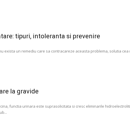
tare: tipuri, intoleranta si prevenire
 nu exista un remediu care sa contracareze aceasta problema, solutia cea
nare la gravide
rcina, functia urinara este suprasolicitata si cresc eliminarile hidroelectroliti
b...