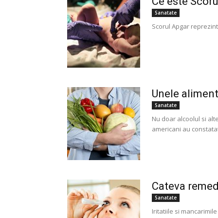
Ce este Scoru
Sanatate
Scorul Apgar reprezint
Unele aliment
Sanatate
Nu doar alcoolul si alt
americani au constatat 
Cateva remedii
Sanatate
Iritatiile si mancarim