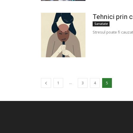
Tehnici prin c
Sanatate
Stresul poate fi cauzat 
...
1
3
4
5