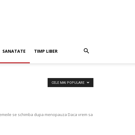
SANATATE
TIMP LIBER
CELE MAI POPULARE
. Femeile se schimba dupa menopauza Daca vrem sa