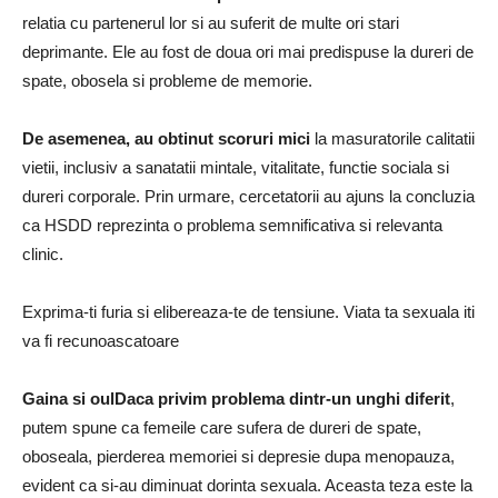
relatia cu partenerul lor si au suferit de multe ori stari
deprimante. Ele au fost de doua ori mai predispuse la dureri de
spate, obosela si probleme de memorie.
De asemenea, au obtinut scoruri mici
la masuratorile calitatii
vietii, inclusiv a sanatatii mintale, vitalitate, functie sociala si
dureri corporale. Prin urmare, cercetatorii au ajuns la concluzia
ca HSDD reprezinta o problema semnificativa si relevanta
clinic.
Exprima-ti furia si elibereaza-te de tensiune. Viata ta sexuala iti
va fi recunoascatoare
Gaina si oul
Daca privim problema dintr-un unghi diferit
,
putem spune ca femeile care sufera de dureri de spate,
oboseala, pierderea memoriei si depresie dupa menopauza,
evident ca si-au diminuat dorinta sexuala. Aceasta teza este la