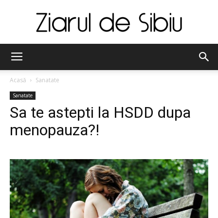
Ziarul
Acasă
Sanatate
Sanatate
de
Sa te astepti la HSDD dupa
menopauza?!
Sibiu