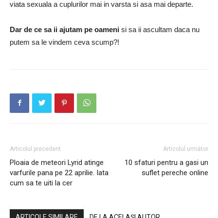
viata sexuala a cuplurilor mai in varsta si asa mai departe.
Dar de ce sa ii ajutam pe oameni
si sa ii ascultam daca nu
putem sa le vindem ceva scump?!
Articolul precedent
Articolul următor
Ploaia de meteori Lyrid atinge
10 sfaturi pentru a gasi un
varfurile pana pe 22 aprilie. Iata
suflet pereche online
cum sa te uiti la cer
ARTICOLE SIMILARE
DE LA ACELAȘI AUTOR