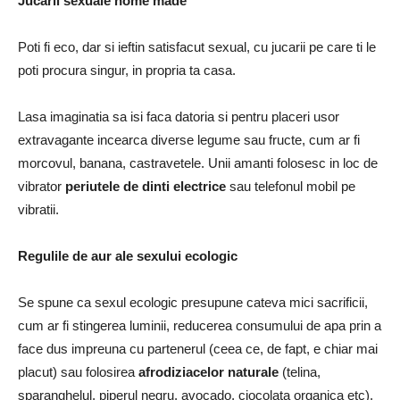
Jucarii sexuale home made
Poti fi eco, dar si ieftin satisfacut sexual, cu jucarii pe care ti le
poti procura singur, in propria ta casa.
Lasa imaginatia sa isi faca datoria si pentru placeri usor
extravagante incearca diverse legume sau fructe, cum ar fi
morcovul, banana, castravetele. Unii amanti folosesc in loc de
vibrator
periutele de dinti electrice
sau telefonul mobil pe
vibratii.
Regulile de aur ale sexului ecologic
Se spune ca sexul ecologic presupune cateva mici sacrificii,
cum ar fi stingerea luminii, reducerea consumului de apa prin a
face dus impreuna cu partenerul (ceea ce, de fapt, e chiar mai
placut) sau folosirea
afrodiziacelor naturale
(telina,
sparanghelul, piperul negru, avocado, ciocolata organica etc).