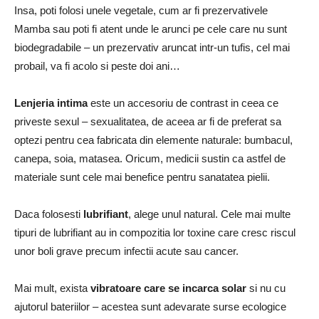
Insa, poti folosi unele vegetale, cum ar fi prezervativele
Mamba sau poti fi atent unde le arunci pe cele care nu sunt
biodegradabile – un prezervativ aruncat intr-un tufis, cel mai
probail, va fi acolo si peste doi ani…
Lenjeria intima
este un accesoriu de contrast in ceea ce
priveste sexul – sexualitatea, de aceea ar fi de preferat sa
optezi pentru cea fabricata din elemente naturale: bumbacul,
canepa, soia, matasea. Oricum, medicii sustin ca astfel de
materiale sunt cele mai benefice pentru sanatatea pielii.
Daca folosesti
lubrifiant
, alege unul natural. Cele mai multe
tipuri de lubrifiant au in compozitia lor toxine care cresc riscul
unor boli grave precum infectii acute sau cancer.
Mai mult, exista
vibratoare care se incarca solar
si nu cu
ajutorul bateriilor – acestea sunt adevarate surse ecologice