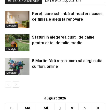
ARTICOLE SIMILARE
DE LA ACELAȘI AUTOR
Pereți care schimbă atmosfera casei:
ce finisaje alegi la renovare
Lifestyle
Sfaturi in alegerea custii de caine
pentru catei de talie medie
Lifestyle
8 Martie fără stres: cum să alegi cutia
cu flori, online
Lifestyle
august 2026
L
Ma
Mi
J
V
S
D