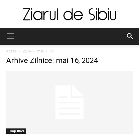
Ziarul
Acasă
2024
mai
16
Arhive Zilnice: mai 16, 2024
de
Sibiu
Timp liber