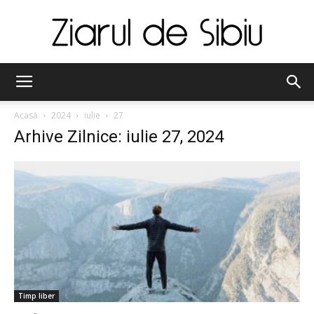
Ziarul
Acasă
2024
iulie
27
Arhive Zilnice: iulie 27, 2024
de
Sibiu
Timp liber