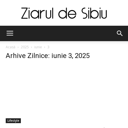
Ziarul
Acasă
2025
iunie
3
Arhive Zilnice: iunie 3, 2025
de
Sibiu
Lifestyle