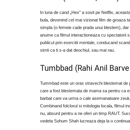
In luna de cand „Hex” a sosit pe Netflix, aceast
bula, devenind cel mai vizionat film de groaza t
simpla (o femeie cade prada unui blestem), dar e
anume ca filmul interactioneaza cu spectatorii 
publicul prin exercitii mentale, conducand scandari
simti ca ti s-a dat deochiul, sau mai rau.
Tumbbad (Rahi Anil Barve
Tummbad este un oras stravechi blestemat de plo
care a fost blestemata de mama sa pentru ca e
barbat care va urma o cale asemanatoare zeulu
Combinand folclorul si mitologia locala, filmul 
nu, absurd pentru a ne oferi un timp RAUT. Succ
vedeta Sohum Shah lucreaza deja la o continua