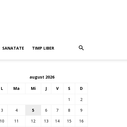
SANATATE
TIMP LIBER
august 2026
L
Ma
Mi
J
V
S
D
1
2
3
4
5
6
7
8
9
10
11
12
13
14
15
16