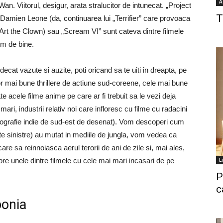
A
 Viitorul, desigur, arata stralucitor de intunecat. „Project
T
 Damien Leone (da, continuarea lui „Terrifier” care provoaca
n Art the Clown) sau „Scream VI” sunt cateva dintre filmele
em de bine.
decat vazute si auzite, poti oricand sa te uiti in dreapta, pe
elor mai bune thrillere de actiune sud-coreene, cele mai bune
ate acele filme anime pe care ar fi trebuit sa le vezi deja
 mari, industrii relativ noi care infloresc cu filme cu radacini
opografie indie de sud-est de desenat). Vom descoperi cum
fete sinistre) au mutat in mediile de jungla, vom vedea ca
re sa reinnoiasca aerul terorii de ani de zile si, mai ales,
pre unele dintre filmele cu cele mai mari incasari de pe
L
P
c
ponia