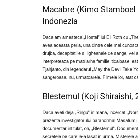
Macabre (Kimo Stamboel s
Indonezia
Daca am amesteca „Hostel” lui Eli Roth cu „Th
avea aceasta perla, una dintre cele mai cunoscute 
drujba, decapitatiile si ligheanele de sange, 
interpreteaza pe matriarha familiei ticaloase, est
Tjahjanto, din legendarul „May the Devil Take Y
sangeroasa, nu, urmatoarele. Filmele lor, atat 
Blestemul (Koji Shiraishi,
Daca aveti deja „Ringu” in mana, incercati „Noroi”
prezenta investigatorului paranormal Masafumi Ko
documentar intitulat, oh, „Blestemul”. Documen
secretele pe care le-a lasat in urma. Misterele 