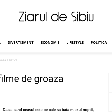
Ziarul
A
DIVERTISMENT
ECONOMIE
LIFESTYLE
POLITICA
oaza asiatice
de
filme de groaza
Sibiu
Daca, cand ceasul este pe cale sa bata miezul noptii,