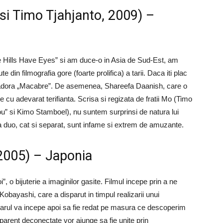
i Timo Tjahjanto, 2009) –
e Hills Have Eyes” si am duce-o in Asia de Sud-Est, am
din filmografia gore (foarte prolifica) a tarii. Daca iti plac
vei adora „Macabre”. De asemenea, Shareefa Daanish, care o
e cu adevarat terifianta. Scrisa si regizata de fratii Mo (Timo
ou” si Kimo Stamboel), nu suntem surprinsi de natura lui
ca duo, cat si separat, sunt infame si extrem de amuzante.
 2005) – Japonia
, o bijuterie a imaginilor gasite. Filmul incepe prin a ne
bayashi, care a disparut in timpul realizarii unui
tarul va incepe apoi sa fie redat pe masura ce descoperim
aparent deconectate vor ajunge sa fie unite prin