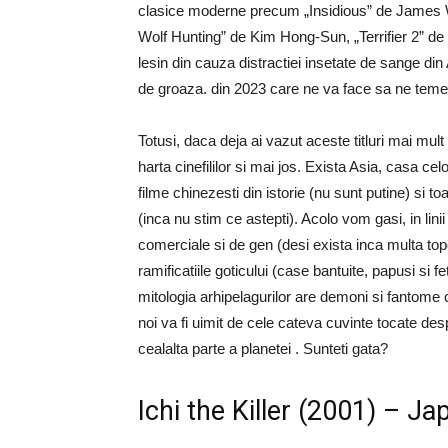
clasice moderne precum „Insidious” de James Wan.
Wolf Hunting” de Kim Hong-Sun, „Terrifier 2” de
lesin din cauza distractiei insetate de sange di
de groaza. din 2023 care ne va face sa ne tem
Totusi, daca deja ai vazut aceste titluri mai mult 
harta cinefililor si mai jos. Exista Asia, casa c
filme chinezesti din istorie (nu sunt putine) si to
(inca nu stim ce astepti). Acolo vom gasi, in linii
comerciale si de gen (desi exista inca multa t
ramificatiile goticului (case bantuite, papusi si 
mitologia arhipelagurilor are demoni si fantome ca
noi va fi uimit de cele cateva cuvinte tocate des
cealalta parte a planetei . Sunteti gata?
Ichi the Killer (2001) – Ja