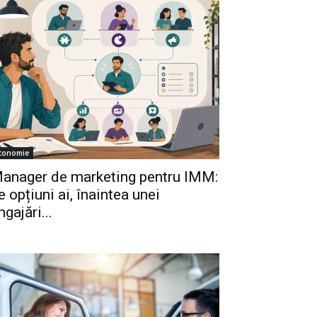
conomie
anager de marketing pentru IMM:
e opțiuni ai, înaintea unei
ngajări...