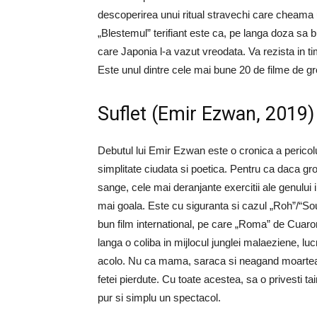
descoperirea unui ritual stravechi care cheam
„Blestemul” terifiant este ca, pe langa doza sa bu
care Japonia l-a vazut vreodata. Va rezista in t
Este unul dintre cele mai bune 20 de filme de g
Suflet (Emir Ezwan, 2019)
Debutul lui Emir Ezwan este o cronica a pericol
simplitate ciudata si poetica. Pentru ca daca gro
sange, cele mai deranjante exercitii ale genului i
mai goala. Este cu siguranta si cazul „Roh”/“Sou
bun film international, pe care „Roma” de Cuaron
langa o coliba ​​in mijlocul junglei malaeziene, luc
acolo. Nu ca mama, saraca si neagand moartea t
fetei pierdute. Cu toate acestea, sa o privesti ta
pur si simplu un spectacol.