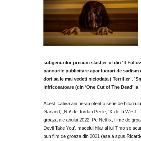
subgenurilor precum slasher-ul din ‘It Follow
panourile publicitare apar lucrari de sadism 
dori sa le mai vedeti niciodata (‘Terrifier’, ‘S
infricosatoare (din ‘One Cut of The Dead’ la ‘
Acesti cativa ani ne-au oferit o serie de hituri 
Garland, „Nu! de Jordan Peele, ‘X’ de Ti West… 
groaza ale anului 2022. Pe Netflix, filme de g
Devil Take You’, macelul hilar al lui Timo se acu
bun film de groaza din 2021 (asa a spus Ric