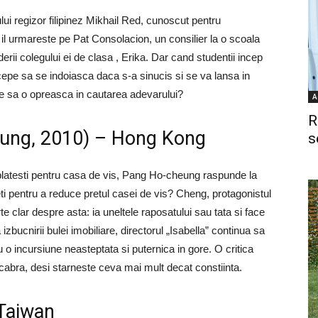
ului regizor filipinez Mikhail Red, cunoscut pentru
il urmareste pe Pat Consolacion, un consilier la o scoala
iderii colegului ei de clasa , Erika. Dar cand studentii incep
cepe sa se indoiasca daca s-a sinucis si se va lansa in
le sa o opreasca in cautarea adevarului?
A
R
eung, 2010) – Hong Kong
s
a platesti pentru casa de vis, Pang Ho-cheung raspunde la
eti pentru a reduce pretul casei de vis? Cheng, protagonistul
arte clar despre asta: ia uneltele raposatului sau tata si face
zbucnirii bulei imobiliare, directorul „Isabella” continua sa
 o incursiune neasteptata si puternica in gore. O critica
cabra, desi starneste ceva mai mult decat constiinta.
 Taiwan