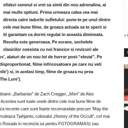
sfidezi somnul si vrei sa simti din nou adrenalina, ai
mai multe optiuni. Prima urmeaza calea cea mai
directa catre iadurile sufletului: pune-te pe unul dintre
cele mai bune filme. de groaza actuala sa te sperii si
iti garantam ca dormi regulat in aceasta dimineata.
« i
Recolta este generoasa. Pe ecrane, sechelele
clasicilor coexista cu noi francize si revizuiri ale
s’, alaturi de un nou lot de horror post-“elevat”. Pe
disproportionat, filme infricosatoare pe care nu veti
mile’) si, in acelasi timp, filme de groaza nu prea
The Lure’).
uluitoare: „Barbarian” de Zach Cregger, „Men” de Alex
Acestea sunt toate unele dintre cele mai bune filme de
roaza recente care sunt foarte recomandate precum ‘May the
muleaza Tjahjanto, colosalul „History of the Occult”, cel mai
ardo Rosado in recenzia sa pentru FOTOGRAMAS) sau