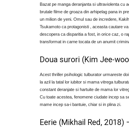
Bazat pe manga deranjanta si ultraviolenta cu ace
brutale filme de groaza din arhipelag pana in pr
un milion de yeni. Omul sau de incredere, Kaki
Tsukamoto ca protagonisti , aceasta cautare va
descopera ca disparitia a fost, in orice caz, o rap
transformat in carne tocata de un anumit criminal 
Doua surori (Kim Jee-woo
Acest thriller psihologic tulburator urmareste d
la azil la tatal lor iubitor si mama vitrega tulbur
constant deranjate si hartuite de mama lor vitrega
Cu toate acestea, fenomene ciudate incep sa se i
mame incep sa-i bantuie, chiar si in plina zi.
Eerie (Mikhail Red, 2018) – 