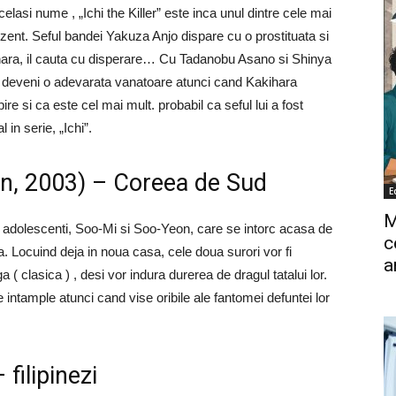
lasi nume , „Ichi the Killer” este inca unul dintre cele mai
ezent. Seful bandei Yakuza Anjo dispare cu o prostituata si
hara, il cauta cu disperare… Cu Tadanobu Asano si Shinya
 deveni o adevarata vanatoare atunci cand Kakihara
ire si ca este cel mai mult. probabil ca seful lui a fost
in serie, „Ichi”.
n, 2003) – Coreea de Sud
E
M
oi adolescenti, Soo-Mi si Soo-Yeon, care se intorc acasa de
c
ata. Locuind deja in noua casa, cele doua surori vor fi
a
 ( clasica ) , desi vor indura durerea de dragul tatalui lor.
ntample atunci cand vise oribile ale fantomei defuntei lor
filipinezi