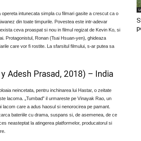
L
a opereta intunecata simpla cu filmari gasite a crescut ca o
S
aiwanez din toate timpurile. Povestea este intr-adevar
p
xista ceva proaspat si nou in filmul regizat de Kevin Ko, si
sai. Protagonistul, Ronan (Tsai Hsuan-yen), ghideaza
le care vor fi rostite. La sfarsitul filmului, s-ar putea sa
 y Adesh Prasad, 2018) – India
aia neincetata, pentru inchinarea lui Hastar, o zeitate
ste lacoma. „Tumbad” il urmareste pe Vinayak Rao, un
i lacom care a adus haosul si nenorocirea pe pamant.
incarca bateriile cu drama, suspans si, de asemenea, de ce
es neasteptat la atingerea platformelor, producatorul si
re.