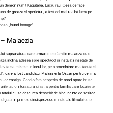
a un demon numit Kagutaba. Lucru rau. Ceea ce face
na de groaza si sperieturi, a fost cel mai realist lucru pe
imp?
roaza „found footage”.
 – Malaezia
ului supranatural care urmareste o familie malaeza cu o
aza inclina adesea spre spectacol si instalatii insetate de
i evita sa mizeze, in locul lor, pe o amenintare mai tacuta si
l”, care a fost candidatul Malaeziei la Oscar pentru cel mai
 l-ar castiga. Cand o fata acoperita de noroi apare brusc
rurile iau o intorsatura sinistra pentru familia care locuieste
atalui ei, se descurca deosebit de bine inainte de sosirea
ind gatul in primele cincisprezece minute ale filmului este