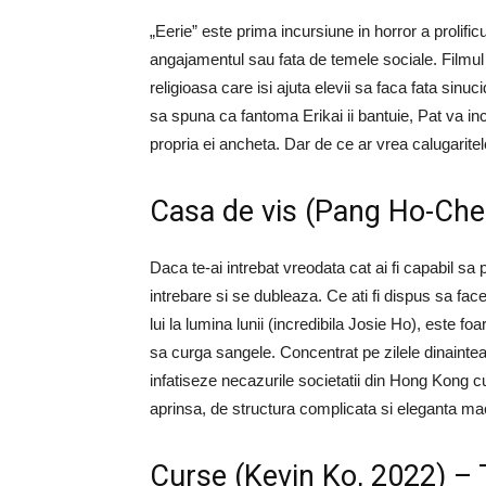
„Eerie” este prima incursiune in horror a prolific
angajamentul sau fata de temele sociale. Filmul 
religioasa care isi ajuta elevii sa faca fata sinuc
sa spuna ca fantoma Erikai ii bantuie, Pat va in
propria ei ancheta. Dar de ce ar vrea calugarite
Casa de vis (Pang Ho-Ch
Daca te-ai intrebat vreodata cat ai fi capabil s
intrebare si se dubleaza. Ce ati fi dispus sa fac
lui la lumina lunii (incredibila Josie Ho), este fo
sa curga sangele. Concentrat pe zilele dinaintea i
infatiseze necazurile societatii din Hong Kong cu
aprinsa, de structura complicata si eleganta ma
Curse (Kevin Ko, 2022) –