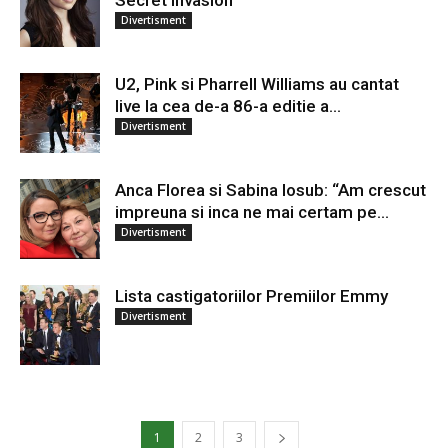
Secret Invasion
Divertisment
U2, Pink si Pharrell Williams au cantat
live la cea de-a 86-a editie a...
Divertisment
Anca Florea si Sabina Iosub: “Am crescut
impreuna si inca ne mai certam pe...
Divertisment
Lista castigatoriilor Premiilor Emmy
Divertisment
1
2
3