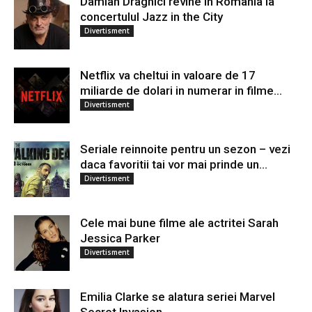
Damian Draghici revine in Romania la
concertulul Jazz in the City
Divertisment
Netflix va cheltui in valoare de 17
miliarde de dolari in numerar in filme...
Divertisment
Seriale reinnoite pentru un sezon – vezi
daca favoritii tai vor mai prinde un...
Divertisment
Cele mai bune filme ale actritei Sarah
Jessica Parker
Divertisment
Emilia Clarke se alatura seriei Marvel