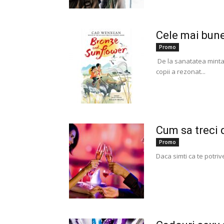
Cele mai bune 
Promo
De la sanatatea mintala
copii a rezonat...
Cum sa treci d
Promo
Daca simti ca te potrive