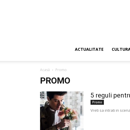
ACTUALITATE
CULTUR
Acasă
Promo
PROMO
5 reguli pent
Promo
Vreti sa intrati in scen