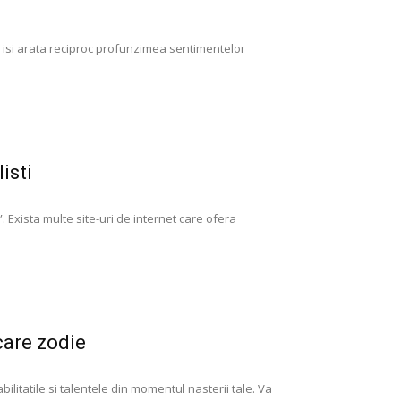
ii isi arata reciproc profunzimea sentimentelor
isti
. Exista multe site-uri de internet care ofera
care zodie
bilitatile si talentele din momentul nasterii tale. Va