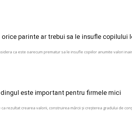
 orice parinte ar trebui sa le insufle copilului l
onsidera ca este oarecum prematur sa le insufle copiilor anumite valori inai
ildingul este important pentru firmele mici
 ca rezultat crearea valorii, construirea mărcii și creșterea gradului de con