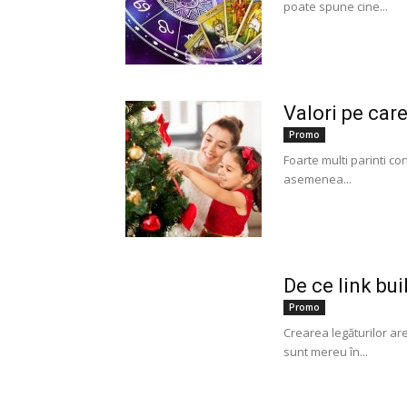
poate spune cine...
Valori pe care
Promo
Foarte multi parinti c
asemenea...
De ce link bu
Promo
Crearea legăturilor are
sunt mereu în...