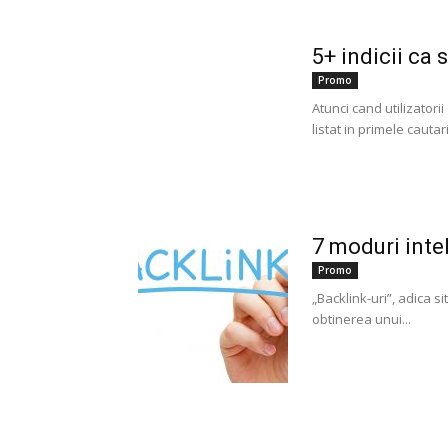
5+ indicii ca 
Promo
Atunci cand utilizator
listat in primele cautar
7 moduri intel
Promo
„Backlink-uri”, adica s
obtinerea unui...