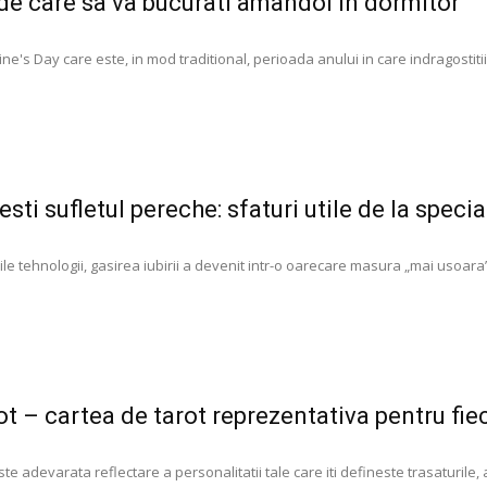
de care sa va bucurati amandoi in dormitor
ine's Day care este, in mod traditional, perioada anului in care indragostit
sti sufletul pereche: sfaturi utile de la special
oile tehnologii, gasirea iubirii a devenit intr-o oarecare masura „mai usoara”
t – cartea de tarot reprezentativa pentru fie
e adevarata reflectare a personalitatii tale care iti defineste trasaturile, a