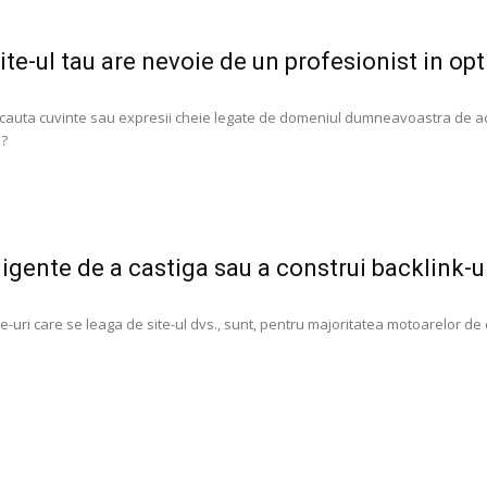
site-ul tau are nevoie de un profesionist in op
ii cauta cuvinte sau expresii cheie legate de domeniul dumneavoastra de a
i?
igente de a castiga sau a construi backlink-ur
ite-uri care se leaga de site-ul dvs., sunt, pentru majoritatea motoarelor de