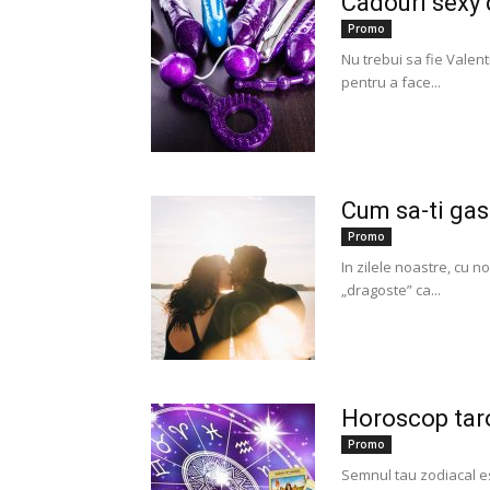
Cadouri sexy 
Promo
Nu trebui sa fie Valent
pentru a face...
Cum sa-ti gase
Promo
In zilele noastre, cu n
„dragoste” ca...
Horoscop taro
Promo
Semnul tau zodiacal est