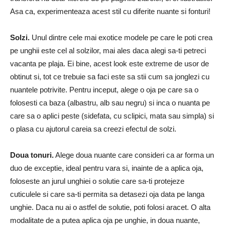
Asa ca, experimenteaza acest stil cu diferite nuante si fonturi!
Solzi.
Unul dintre cele mai exotice modele pe care le poti crea
pe unghii este cel al solzilor, mai ales daca alegi sa-ti petreci
vacanta pe plaja. Ei bine, acest look este extreme de usor de
obtinut si, tot ce trebuie sa faci este sa stii cum sa jonglezi cu
nuantele potrivite. Pentru inceput, alege o oja pe care sa o
folosesti ca baza (albastru, alb sau negru) si inca o nuanta pe
care sa o aplici peste (sidefata, cu sclipici, mata sau simpla) si
o plasa cu ajutorul careia sa creezi efectul de solzi.
Doua tonuri.
Alege doua nuante care consideri ca ar forma un
duo de exceptie, ideal pentru vara si, inainte de a aplica oja,
foloseste an jurul unghiei o solutie care sa-ti protejeze
cuticulele si care sa-ti permita sa detasezi oja data pe langa
unghie. Daca nu ai o astfel de solutie, poti folosi aracet. O alta
modalitate de a putea aplica oja pe unghie, in doua nuante,