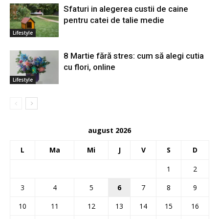
Sfaturi in alegerea custii de caine
pentru catei de talie medie
Lifestyle
8 Martie fără stres: cum să alegi cutia
cu flori, online
Lifestyle
august 2026
L
Ma
Mi
J
V
S
D
1
2
3
4
5
6
7
8
9
10
11
12
13
14
15
16