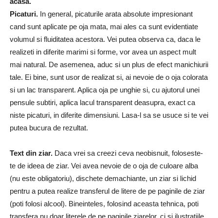
acasa.
Picaturi.
In general, picaturile arata absolute impresionant
cand sunt aplicate pe oja mata, mai ales ca sunt evidentiate
volumul si fluiditatea acestora. Vei putea observa ca, daca le
realizeti in diferite marimi si forme, vor avea un aspect mult
mai natural. De asemenea, aduc si un plus de efect manichiurii
tale. Ei bine, sunt usor de realizat si, ai nevoie de o oja colorata
si un lac transparent. Aplica oja pe unghie si, cu ajutorul unei
pensule subtiri, aplica lacul transparent deasupra, exact ca
niste picaturi, in diferite dimensiuni. Lasa-l sa se usuce si te vei
putea bucura de rezultat.
Text din ziar.
Daca vrei sa creezi ceva neobisnuit, foloseste-
te de ideea de ziar. Vei avea nevoie de o oja de culoare alba
(nu este obligatoriu), dischete demachiante, un ziar si lichid
pentru a putea realize transferul de litere de pe paginile de ziar
(poti folosi alcool). Bineinteles, folosind aceasta tehnica, poti
transfera nu doar literele de pe paginile ziarelor, ci si ilustratiile.