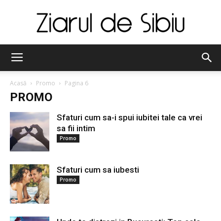
Ziarul
Acasă
Promo
Pagina 6
PROMO
de
Sfaturi cum sa-i spui iubitei tale ca vrei
sa fii intim
Promo
Sibiu
Sfaturi cum sa iubesti
Promo