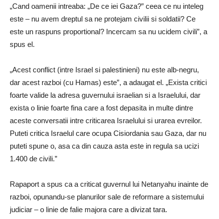
„Cand oamenii intreaba: „De ce iei Gaza?” ceea ce nu inteleg
este – nu avem dreptul sa ne protejam civilii si soldatii? Ce
este un raspuns proportional? Incercam sa nu ucidem civili”, a
spus el.
„Acest conflict (intre Israel si palestinieni) nu este alb-negru,
dar acest razboi (cu Hamas) este”, a adaugat el. „Exista critici
foarte valide la adresa guvernului israelian si a Israelului, dar
exista o linie foarte fina care a fost depasita in multe dintre
aceste conversatii intre criticarea Israelului si urarea evreilor.
Puteti critica Israelul care ocupa Cisiordania sau Gaza, dar nu
puteti spune o, asa ca din cauza asta este in regula sa ucizi
1.400 de civili.”
Rapaport a spus ca a criticat guvernul lui Netanyahu inainte de
razboi, opunandu-se planurilor sale de reformare a sistemului
judiciar – o linie de falie majora care a divizat tara.