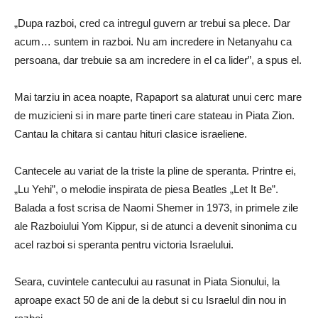
„Dupa razboi, cred ca intregul guvern ar trebui sa plece. Dar
acum… suntem in razboi. Nu am incredere in Netanyahu ca
persoana, dar trebuie sa am incredere in el ca lider”, a spus el.
Mai tarziu in acea noapte, Rapaport sa alaturat unui cerc mare
de muzicieni si in mare parte tineri care stateau in Piata Zion.
Cantau la chitara si cantau hituri clasice israeliene.
Cantecele au variat de la triste la pline de speranta. Printre ei,
„Lu Yehi”, o melodie inspirata de piesa Beatles „Let It Be”.
Balada a fost scrisa de Naomi Shemer in 1973, in primele zile
ale Razboiului Yom Kippur, si de atunci a devenit sinonima cu
acel razboi si speranta pentru victoria Israelului.
Seara, cuvintele cantecului au rasunat in Piata Sionului, la
aproape exact 50 de ani de la debut si cu Israelul din nou in