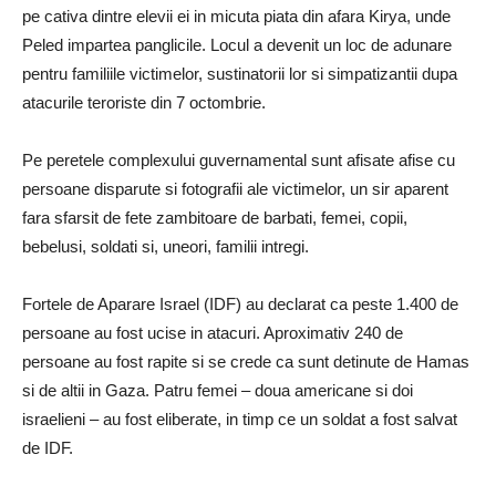
pe cativa dintre elevii ei in micuta piata din afara Kirya, unde
Peled impartea panglicile. Locul a devenit un loc de adunare
pentru familiile victimelor, sustinatorii lor si simpatizantii dupa
atacurile teroriste din 7 octombrie.
Pe peretele complexului guvernamental sunt afisate afise cu
persoane disparute si fotografii ale victimelor, un sir aparent
fara sfarsit de fete zambitoare de barbati, femei, copii,
bebelusi, soldati si, uneori, familii intregi.
Fortele de Aparare Israel (IDF) au declarat ca peste 1.400 de
persoane au fost ucise in atacuri. Aproximativ 240 de
persoane au fost rapite si se crede ca sunt detinute de Hamas
si de altii in Gaza. Patru femei – doua americane si doi
israelieni – au fost eliberate, in timp ce un soldat a fost salvat
de IDF.