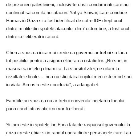
de prizonieri palestinieni, inclusiv teroristi condamnati care au
continuat sa comita noi atacuri. Yahya Sinwar, care conduce
Hamas in Gaza si a fost identificat de catre IDF drept unul
dintre mintile din spatele atacurilor din 7 octombrie, a fost unul
dintre cei eliberati in acord.
Chen a spus ca inca mai crede ca guvernul ar trebui sa faca
tot posibilul pentru a asigura eliberarea ostaticilor. „Nu sunt in
masura sa inteleg dinamica. La sfarsitul zilei, ne uitam la
rezultatele finale… Inca nu stiu daca copilul meu este mort sau
in viata. Aceasta este concluzia”, a adaugat el.
Familiile au spus ca nu ar trebui convenita incetarea focului
pana cand toti ostaticii nu vor fi eliberati.
Si tara este in spatele lor. Furia fata de raspunsul guvernului la
criza creste chiar si in randul unora dintre persoanele care l-au