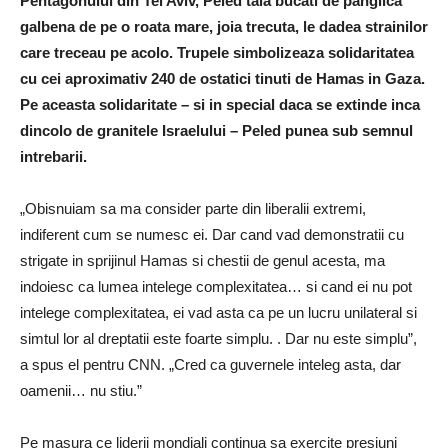
Pentagonului din Tel Aviv, Peled taia bucati de panglica
galbena de pe o roata mare, joia trecuta, le dadea strainilor
care treceau pe acolo. Trupele simbolizeaza solidaritatea
cu cei aproximativ 240 de ostatici tinuti de Hamas in Gaza.
Pe aceasta solidaritate – si in special daca se extinde inca
dincolo de granitele Israelului – Peled punea sub semnul
intrebarii.
„Obisnuiam sa ma consider parte din liberalii extremi,
indiferent cum se numesc ei. Dar cand vad demonstratii cu
strigate in sprijinul Hamas si chestii de genul acesta, ma
indoiesc ca lumea intelege complexitatea… si cand ei nu pot
intelege complexitatea, ei vad asta ca pe un lucru unilateral si
simtul lor al dreptatii este foarte simplu. . Dar nu este simplu”,
a spus el pentru CNN. „Cred ca guvernele inteleg asta, dar
oamenii… nu stiu.”
Pe masura ce liderii mondiali continua sa exercite presiuni