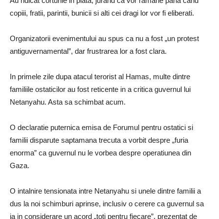
Au ridicat corturile in piata, jurand ca vor ramane pana cand
copiii, fratii, parintii, bunicii si alti cei dragi lor vor fi eliberati.
Organizatorii evenimentului au spus ca nu a fost „un protest
antiguvernamental”, dar frustrarea lor a fost clara.
In primele zile dupa atacul terorist al Hamas, multe dintre
familiile ostaticilor au fost reticente in a critica guvernul lui
Netanyahu. Asta sa schimbat acum.
O declaratie puternica emisa de Forumul pentru ostatici si
familii disparute saptamana trecuta a vorbit despre „furia
enorma” ca guvernul nu le vorbea despre operatiunea din
Gaza.
O intalnire tensionata intre Netanyahu si unele dintre familii a
dus la noi schimburi aprinse, inclusiv o cerere ca guvernul sa
ia in considerare un acord „toti pentru fiecare”, prezentat de