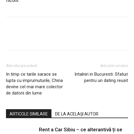
razboi.
Articolul precedent
Articolul următor
In timp ce tarile sarace se
Intalniri in Bucuresti: Sfaturi
lupta cu imprumuturile, China
pentru un dating reusit
devine cel mai mare colector
de datorii din lume
ARTICOLE SIMILARE
DE LA ACELAȘI AUTOR
Rent a Car Sibiu – ce alterantivă ți se