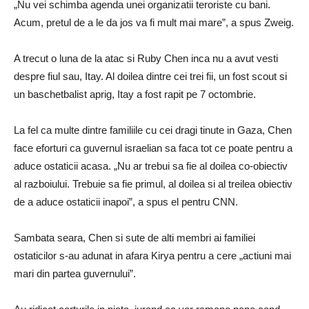
„Nu vei schimba agenda unei organizatii teroriste cu bani.
Acum, pretul de a le da jos va fi mult mai mare”, a spus Zweig.
A trecut o luna de la atac si Ruby Chen inca nu a avut vesti
despre fiul sau, Itay. Al doilea dintre cei trei fii, un fost scout si
un baschetbalist aprig, Itay a fost rapit pe 7 octombrie.
La fel ca multe dintre familiile cu cei dragi tinute in Gaza, Chen
face eforturi ca guvernul israelian sa faca tot ce poate pentru a
aduce ostaticii acasa. „Nu ar trebui sa fie al doilea co-obiectiv
al razboiului. Trebuie sa fie primul, al doilea si al treilea obiectiv
de a aduce ostaticii inapoi”, a spus el pentru CNN.
Sambata seara, Chen si sute de alti membri ai familiei
ostaticilor s-au adunat in afara Kirya pentru a cere „actiuni mai
mari din partea guvernului”.