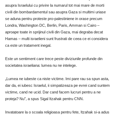
asupra Israelului cu privire la numarul tot mai mare de morti
civili din bombardamentul sau asupra Gaza si multimi uriase
se aduna pentru proteste pro-palestiniene in orase precum
Londra, Washington DC, Berlin, Paris, Amman si Cairo –
aproape toate in sprijinul civili din Gaza, mai degraba decat
Hamas – multi israelieni sunt frustrati de ceea ce ei considera
ca este un tratament inegal.
Este un sentiment care trece peste diviziunile profunde din
societatea israeliana: lumea nu ne intelege.
„Lumea ne iubeste ca niste victime. Imi pare rau sa spun asta,
dar da, ei iubesc Israelul, ii simpatizeaza pe evrei cand suntem
victime, cand ne ucid. Dar cand facem lucruri pentru a ne
proteja? Nu”, a spus Sigal Itzahak pentru CNN.
Invatatoare la o scoala religioasa pentru fete, Itzahak si-a adus