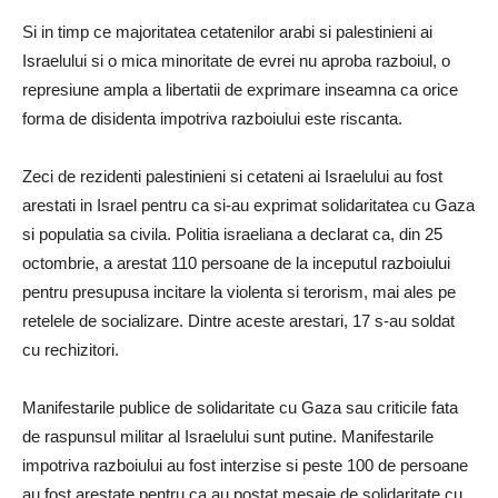
Si in timp ce majoritatea cetatenilor arabi si palestinieni ai
Israelului si o mica minoritate de evrei nu aproba razboiul, o
represiune ampla a libertatii de exprimare inseamna ca orice
forma de disidenta impotriva razboiului este riscanta.
Zeci de rezidenti palestinieni si cetateni ai Israelului au fost
arestati in Israel pentru ca si-au exprimat solidaritatea cu Gaza
si populatia sa civila. Politia israeliana a declarat ca, din 25
octombrie, a arestat 110 persoane de la inceputul razboiului
pentru presupusa incitare la violenta si terorism, mai ales pe
retelele de socializare. Dintre aceste arestari, 17 s-au soldat
cu rechizitori.
Manifestarile publice de solidaritate cu Gaza sau criticile fata
de raspunsul militar al Israelului sunt putine. Manifestarile
impotriva razboiului au fost interzise si peste 100 de persoane
au fost arestate pentru ca au postat mesaje de solidaritate cu