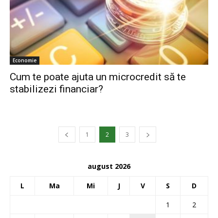
Economie
Cum te poate ajuta un microcredit să te
stabilizezi financiar?
1
2
3
august 2026
L
Ma
Mi
J
V
S
D
1
2