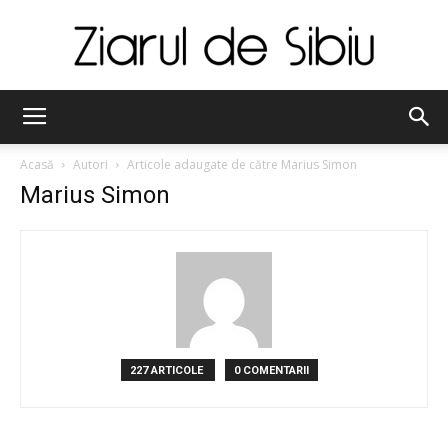
Ziarul
Acasă
Autori
Articole adaugate de către Marius Simon
Marius Simon
de
Sibiu
227 ARTICOLE
0 COMENTARII